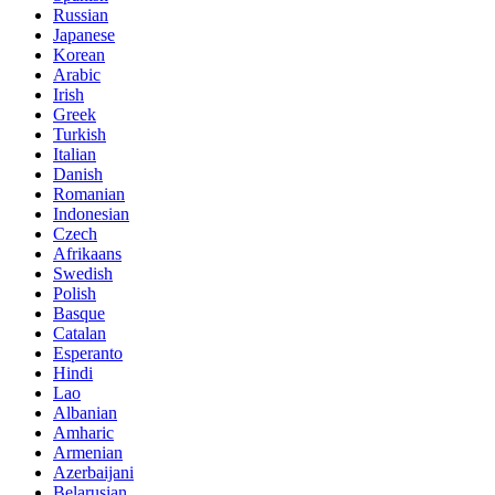
Russian
Japanese
Korean
Arabic
Irish
Greek
Turkish
Italian
Danish
Romanian
Indonesian
Czech
Afrikaans
Swedish
Polish
Basque
Catalan
Esperanto
Hindi
Lao
Albanian
Amharic
Armenian
Azerbaijani
Belarusian