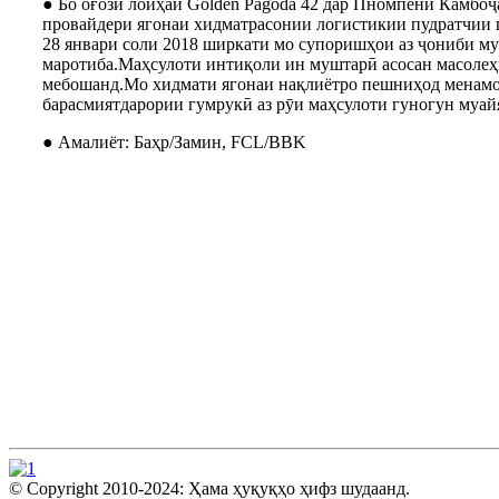
● Бо оғози лоиҳаи Golden Pagoda 42 дар Пномпени Камбоҷ
провайдери ягонаи хидматрасонии логистикии пудратчии г
28 январи соли 2018 ширкати мо супоришҳои аз ҷониби м
маротиба.Маҳсулоти интиқоли ин муштарӣ асосан масолеҳ
мебошанд.Мо хидмати ягонаи нақлиётро пешниҳод менамо
барасмиятдарории гумрукӣ аз рӯи маҳсулоти гуногун муай
● Амалиёт: Баҳр/Замин, FCL/BBK
© Copyright 2010-2024: Ҳама ҳуқуқҳо ҳифз шудаанд.