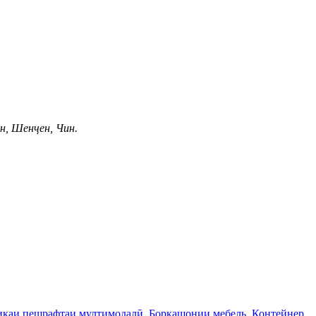
н, Шенҷен, Чин.
икаи пешрафтаи мултимодалӣ
,
Боркашонии мебель
,
Контейнер