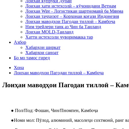
Лоиҳаи купруки Дубай
Лоиҳаи хати истеҳсолӣ – кӯчонидани Ветнам
Лоиҳаи Wire - Логистикаи шартномавӣ ба Мянма
Лоиҳаи таҷҳизот – Корхонаи коғази Индонезия
Лоиҳаи маводҳои Пагодаи тиллоӣ – Камбоҷа
Ним трейлери танк аз Чин ба Таиланд
Лоиҳаи MOLD-Таиланд
Хатти истехсоли чуворимакка тар
Ахбор
Хабарҳои ширкат
Хабархои саноат
Бо мо тамос гиред
Хона
Лоиҳаи маводҳои Пагодаи тиллоӣ – Камбоҷа
Лоиҳаи маводҳои Пагодаи тиллоӣ – Кам
● Пол/Под: Фошан, Чин/Пномпен, Камбоҷа
●
Номи мол: Пӯлод, алюминий, масолеҳи сохтмонӣ, ранг ва