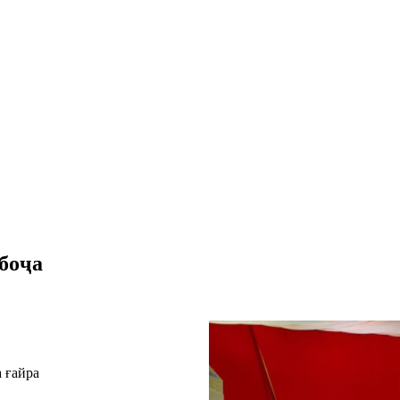
боҷа
 ғайра