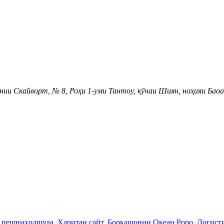
нии Скайворт, № 8, Роҳи 1-уми Тантоу, кӯчаи Шиян, ноҳияи Баоа
 пешниҳодшуда
,
Харитаи сайт
,
Боркашонии Океан Роро
,
Логист