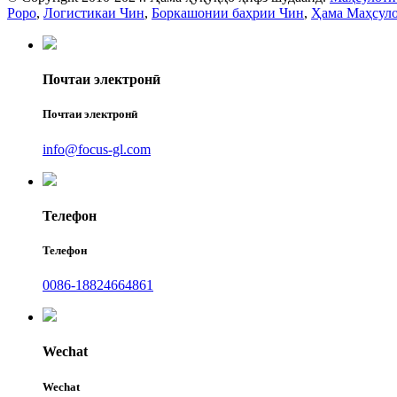
Роро
,
Логистикаи Чин
,
Боркашонии баҳрии Чин
,
Ҳама Маҳсул
Почтаи электронӣ
Почтаи электронӣ
info@focus-gl.com
Телефон
Телефон
0086-18824664861
Wechat
Wechat