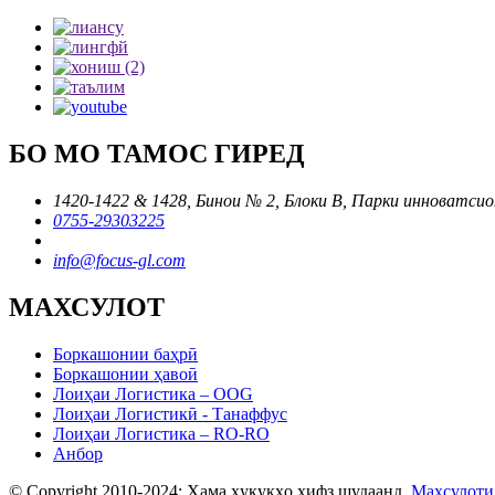
БО МО ТАМОС ГИРЕД
1420-1422 & 1428, Бинои № 2, Блоки В, Парки инноватсио
0755-29303225
info@focus-gl.com
МАХСУЛОТ
Боркашонии баҳрӣ
Боркашонии ҳавоӣ
Лоиҳаи Логистика – OOG
Лоиҳаи Логистикӣ - Танаффус
Лоиҳаи Логистика – RO-RO
Анбор
© Copyright 2010-2024: Ҳама ҳуқуқҳо ҳифз шудаанд.
Маҳсулоти