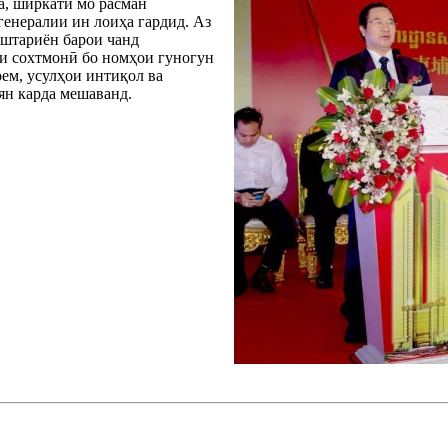
а, ширкати мо расман
енералии ин лоиҳа гардид. Аз
уштариён барои чанд
и сохтмонӣ бо номҳои гуногун
ем, усулҳои интиқол ва
ян карда мешаванд.