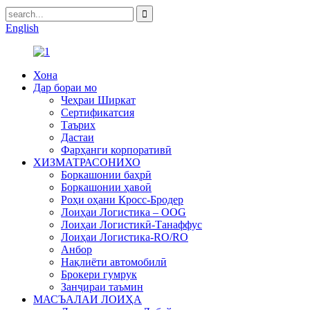
English
Хона
Дар бораи мо
Чеҳраи Ширкат
Сертификатсия
Таърих
Дастаи
Фарҳанги корпоративӣ
ХИЗМАТРАСОНИХО
Боркашонии баҳрӣ
Боркашонии ҳавоӣ
Роҳи оҳани Кросс-Бродер
Лоиҳаи Логистика – OOG
Лоиҳаи Логистикӣ-Танаффус
Лоиҳаи Логистика-RO/RO
Анбор
Нақлиёти автомобилӣ
Брокери гумрук
Занҷираи таъмин
МАСЪАЛАИ ЛОИҲА