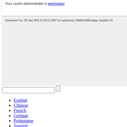
English
Chinese
French
German
Portuguese
Spanish